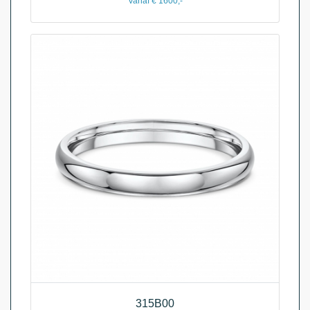
Vanaf € 1600,-
315B00