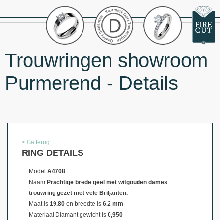
Trouwringen showroom
Purmerend - Details
< Ga terug
RING DETAILS
Model
A4708
Naam
Prachtige brede geel met witgouden dames
trouwring gezet met vele Briljanten.
Maat is
19.80
en breedte is
6.2 mm
Materiaal
Diamant gewicht is
0,950