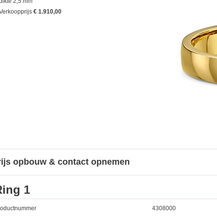
dikte 2,5 mm
Verkoopprijs
€ 1.910,00
rijs opbouw & contact opnemen
Ring 1
roductnummer
4308000