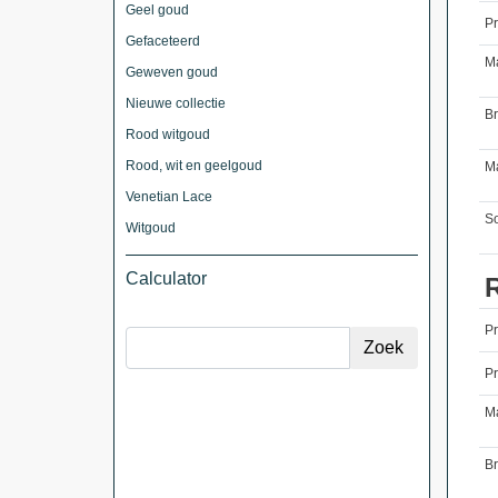
Geel goud
Pr
Gefaceteerd
M
Geweven goud
Nieuwe collectie
B
Rood witgoud
Rood, wit en geelgoud
Ma
Venetian Lace
So
Witgoud
Calculator
P
Pr
M
B