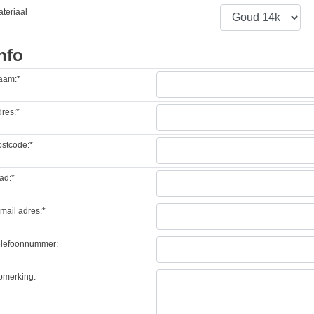
teriaal
nfo
aam:*
res:*
stcode:*
ad:*
mail adres:*
elefoonnummer:
pmerking: