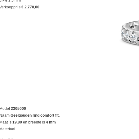
dikte 2,5 mm
Verkoopprijs
€ 2.770,00
Model
2305000
Naam
Geelgouden ring comfort fit.
Maat is
19.80
en breedte is
4 mm
Materiaal