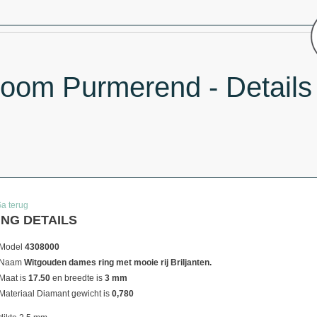
oom Purmerend - Details
Ga terug
ING DETAILS
Model
4308000
Naam
Witgouden dames ring met mooie rij Briljanten.
Maat is
17.50
en breedte is
3 mm
Materiaal
Diamant gewicht is
0,780