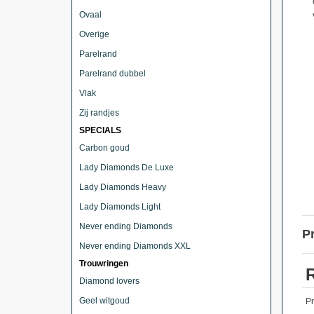
Ovaal
Overige
Parelrand
Parelrand dubbel
Vlak
Zij randjes
SPECIALS
Carbon goud
Lady Diamonds De Luxe
Lady Diamonds Heavy
Lady Diamonds Light
Never ending Diamonds
P
Never ending Diamonds XXL
Trouwringen
Diamond lovers
Geel witgoud
P