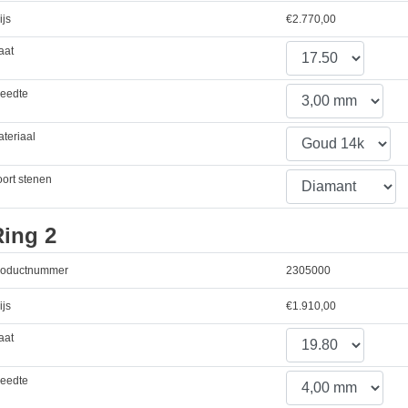
ijs
€
2.770,00
aat
reedte
teriaal
ort stenen
Ring 2
roductnummer
2305000
ijs
€
1.910,00
aat
reedte