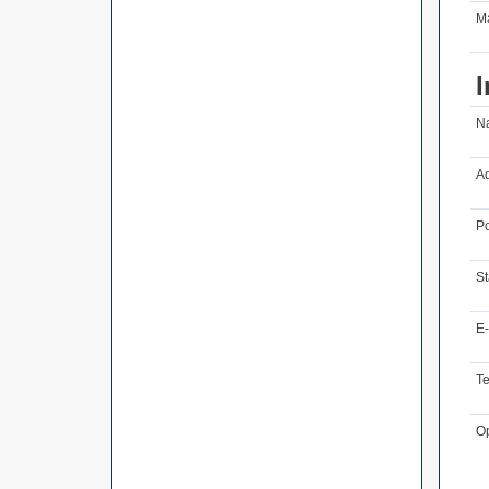
Ma
I
N
Ad
Po
St
E-
T
O