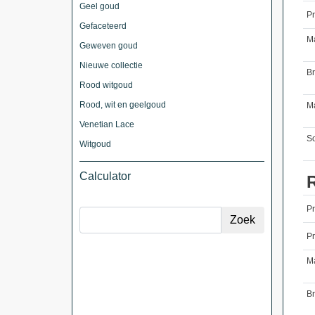
Geel goud
Pr
Gefaceteerd
M
Geweven goud
Nieuwe collectie
B
Rood witgoud
Rood, wit en geelgoud
Ma
Venetian Lace
So
Witgoud
Calculator
P
Pr
M
B