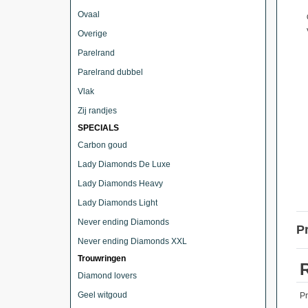
Ovaal
Overige
Parelrand
Parelrand dubbel
Vlak
Zij randjes
SPECIALS
Carbon goud
Lady Diamonds De Luxe
Lady Diamonds Heavy
Lady Diamonds Light
Never ending Diamonds
P
Never ending Diamonds XXL
Trouwringen
Diamond lovers
Geel witgoud
P