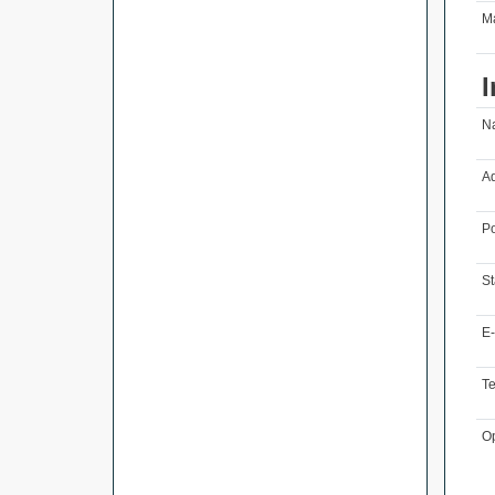
Ma
I
N
Ad
Po
St
E-
T
O