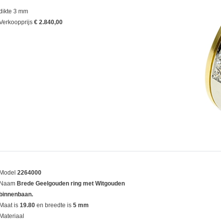
dikte 3 mm
Verkoopprijs
€ 2.840,00
Model
2264000
Naam
Brede Geelgouden ring met Witgouden
binnenbaan.
Maat is
19.80
en breedte is
5 mm
Materiaal