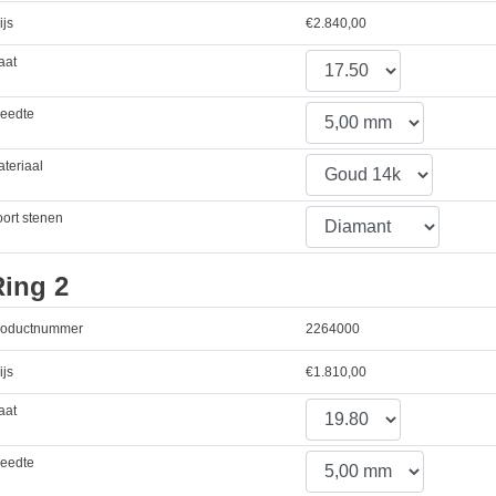
ijs
€
2.840,00
aat
reedte
teriaal
ort stenen
Ring 2
roductnummer
2264000
ijs
€
1.810,00
aat
reedte