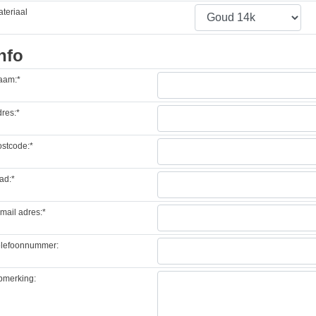
teriaal
nfo
aam:*
res:*
stcode:*
ad:*
mail adres:*
elefoonnummer:
pmerking: