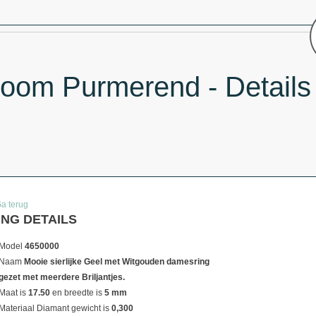
oom Purmerend - Details
Ga terug
ING DETAILS
Model
4650000
Naam
Mooie sierlijke Geel met Witgouden damesring
gezet met meerdere Briljantjes.
Maat is
17.50
en breedte is
5 mm
Materiaal
Diamant gewicht is
0,300