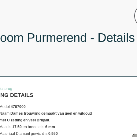
oom Purmerend - Details
Ga terug
ING DETAILS
Model
4707000
Naam
Dames trouwring gemaakt van geel en witgoud
met U zetting en veel Briljant.
Maat is
17.50
en breedte is
6 mm
Materiaal
Diamant gewicht is
0,950