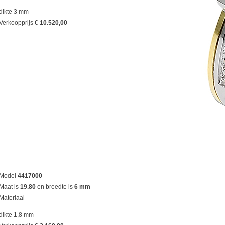
dikte 3 mm
Verkoopprijs
€ 10.520,00
Model
4417000
Maat is
19.80
en breedte is
6 mm
Materiaal
dikte 1,8 mm