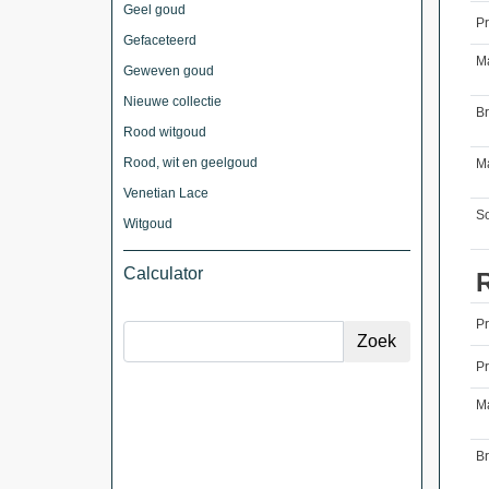
Geel goud
Pr
Gefaceteerd
M
Geweven goud
Nieuwe collectie
B
Rood witgoud
Rood, wit en geelgoud
Ma
Venetian Lace
So
Witgoud
Calculator
P
Pr
M
B