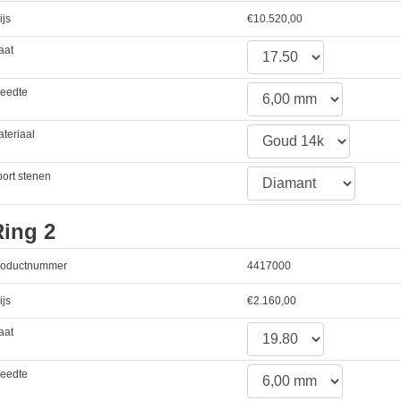
ijs
€
10.520,00
aat
reedte
teriaal
ort stenen
Ring 2
roductnummer
4417000
ijs
€
2.160,00
aat
reedte