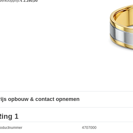
Verkoopprijs
€ 2.160,00
rijs opbouw & contact opnemen
Ring 1
roductnummer
4707000