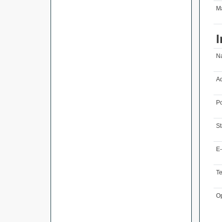
Ma
I
N
Ad
Po
St
E-
T
O