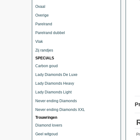
Ovaal
Overige
Parelrand
Parelrand dubbel
Vlak
Zij randjes
SPECIALS
Carbon goud
Lady Diamonds De Luxe
Lady Diamonds Heavy
Lady Diamonds Light
Never ending Diamonds
P
Never ending Diamonds XXL
Trouwringen
Diamond lovers
Geel witgoud
P