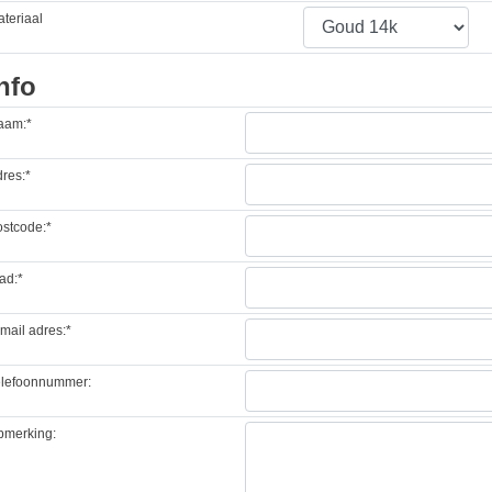
teriaal
nfo
aam:*
res:*
stcode:*
ad:*
mail adres:*
elefoonnummer:
pmerking: