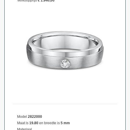
Verkoopprijs
€ 1.940,00
Model
2822000
Maat is
19.80
en breedte is
5 mm
Materiaal