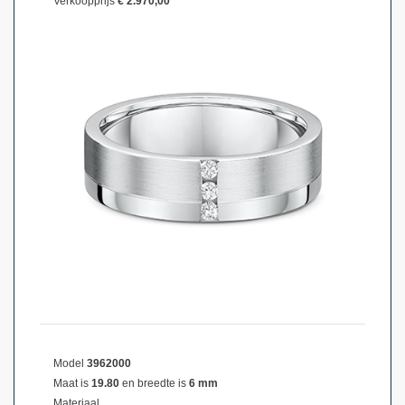
Verkoopprijs
€ 2.970,00
Model
3962000
Maat is
19.80
en breedte is
6 mm
Materiaal