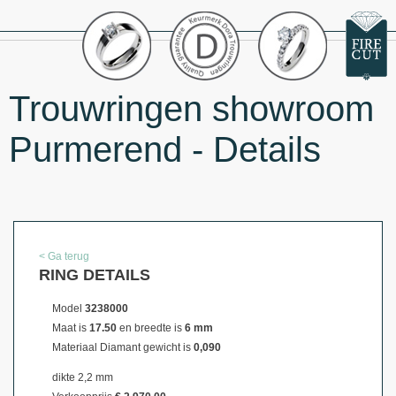
Trouwringen showroom
Purmerend - Details
< Ga terug
RING DETAILS
Model
3238000
Maat is
17.50
en breedte is
6 mm
Materiaal
Diamant gewicht is
0,090
dikte 2,2 mm