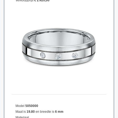
Verkoopprijs
€ 2.420,00
Model
5050000
Maat is
19.80
en breedte is
6 mm
Materiaal