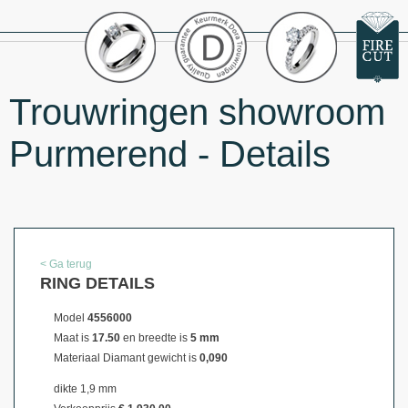
Trouwringen showroom
Purmerend - Details
< Ga terug
RING DETAILS
Model
4556000
Maat is
17.50
en breedte is
5 mm
Materiaal
Diamant gewicht is
0,090
dikte 1,9 mm