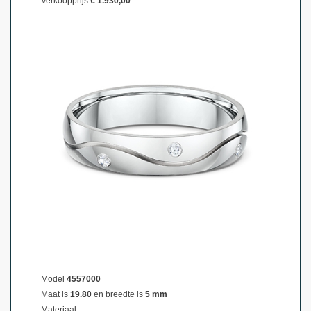
Verkoopprijs
€ 1.930,00
Model
4557000
Maat is
19.80
en breedte is
5 mm
Materiaal