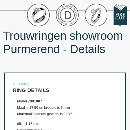
Trouwringen showroom
Purmerend - Details
< Ga terug
RING DETAILS
Model
7001007
Maat is
17.50
en breedte is
5 mm
Materiaal
Diamant gewicht is
0,075
dikte 1,15 mm