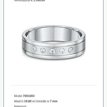
Verkoopprijs
€ 1.390,00
Model
7001003
Maat is
19.80
en breedte is
7 mm
Materiaal