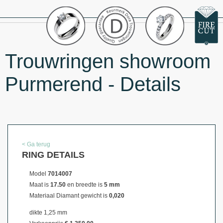
Trouwringen showroom
Purmerend - Details
< Ga terug
RING DETAILS
Model
7014007
Maat is
17.50
en breedte is
5 mm
Materiaal
Diamant gewicht is
0,020
dikte 1,25 mm