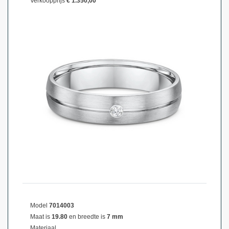
Verkoopprijs
€ 1.350,00
Model
7014003
Maat is
19.80
en breedte is
7 mm
Materiaal