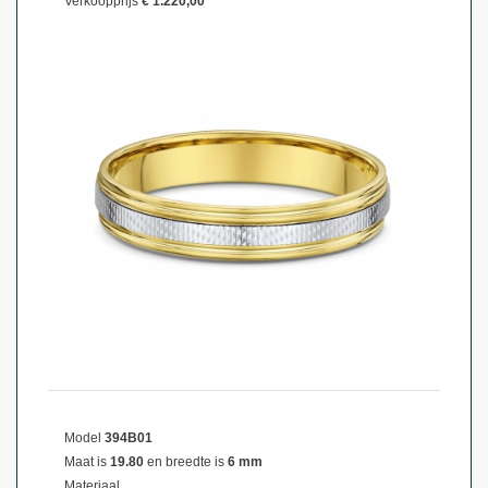
Verkoopprijs
€ 1.220,00
Model
394B01
Maat is
19.80
en breedte is
6 mm
Materiaal