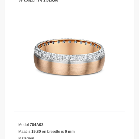
Verkoopprijs
€ 2.620,00
Model
784A02
Maat is
19.80
en breedte is
6 mm
Materiaal