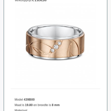
Verkoopprijs
€ 2.850,00
Model
439B00
Maat is
19.80
en breedte is
8 mm
Materiaal